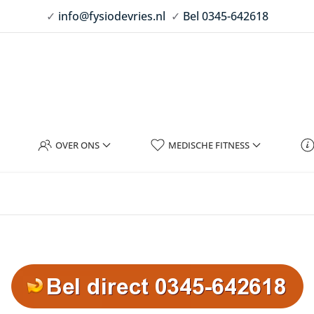
✓
info@fysiodevries.nl
✓
Bel 0345-642618
OVER ONS
MEDISCHE FITNESS