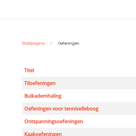
Startpagina
Oefeningen
Titel
Artikelen
Tiloefeningen
Buikademhaling
Oefeningen voor tenniselleboog
Ontspanningsoefeningen
Kaakoefeningen