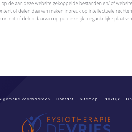
ent op de aan deze website gekoppelde bestanden en/ of websit
ontent of delen daarvan maken inbreuk op intellectuele rechten
ntent of delen daarvan op publiekelijk toegankelijke plaatse
Algemene voorwaarden
Contact
Sitemap
Praktijk
Li