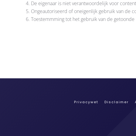
De eigenaar is niet verantwoordelijk voor cont
Ongeautoriseerd of oneigenlijk gebruik van de c
Toestemmming tot het gebruik van de getoonde co
Privacywet
Disclaimer