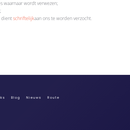
es waarnaar wordt verwezen;
;
n dient
schriftelijk
aan ons te worden verzocht.
nks
Blog
Nieuws
Route