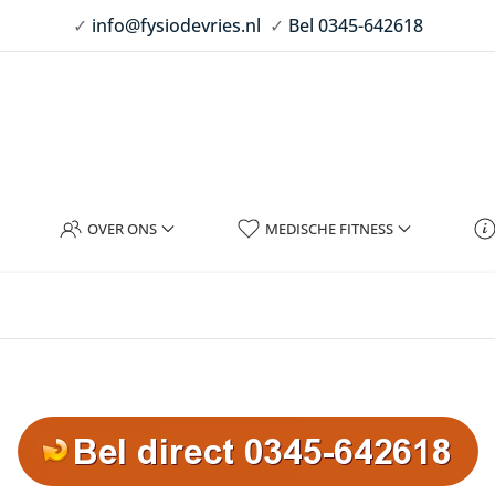
✓
info@fysiodevries.nl
✓
Bel 0345-642618
OVER ONS
MEDISCHE FITNESS